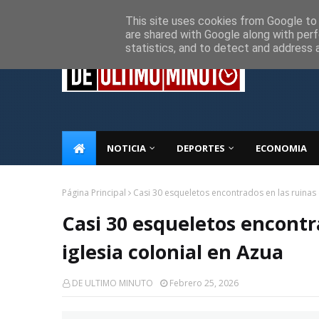
Inicio
Sobre Nosotros
Descargo de responsabilidad
P
This site uses cookies from Google to d
are shared with Google along with perf
statistics, and to detect and address 
NOTICIA
DEPORTES
ECONOMIA
Página Principal
Casi 30 esqueletos encontrados en las ruinas 
Casi 30 esqueletos encontr
iglesia colonial en Azua
DE ULTIMO MINUTO
Febrero 25, 2026