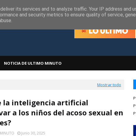
olítica de Cookies
Política de Privacidad
eliver its services and to analyze traffic. Your IP address and 
ormance and security metrics to ensure quality of service, gen
abuse.
NOTICIA DE ULTIMO MINUTO
Mostrar todo
P
la inteligencia artificial
P
var a los niños del acoso sexual en
P
des?
 MINUTO
Junio 30, 2025