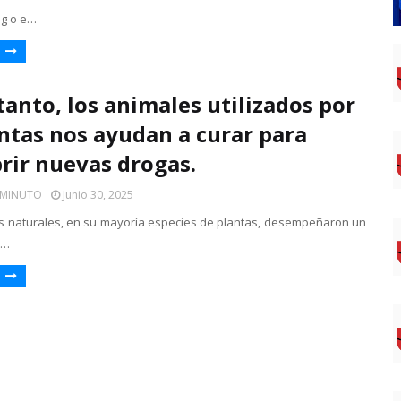
og o e…
»
 tanto, los animales utilizados por
antas nos ayudan a curar para
rir nuevas drogas.
 MINUTO
Junio 30, 2025
s naturales, en su mayoría especies de plantas, desempeñaron un
e…
»