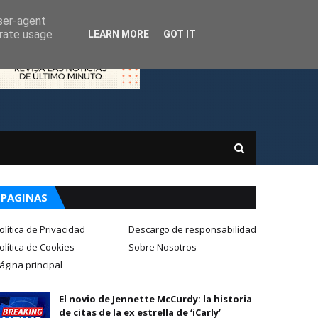
user-agent
erate usage
LEARN MORE
GOT IT
PAGINAS
olítica de Privacidad
Descargo de responsabilidad
olítica de Cookies
Sobre Nosotros
ágina principal
El novio de Jennette McCurdy: la historia
de citas de la ex estrella de ‘iCarly’