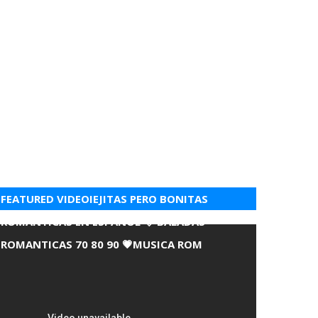
FEATURED VIDEOIEJITAS PERO BONITAS
ROMANTICAS EN ESPANOL 💘 BALADAS
ROMANTICAS 70 80 90 💗MUSICA ROM