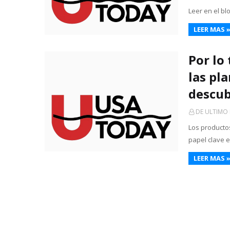
Leer en el bl
LEER MAS 
Por lo
las pl
descub
DE ULTIMO
Los producto
papel clave 
LEER MAS 