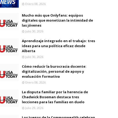
Enero 08, 2026
Mucho más que Onlyfans: equipos
digitales que monetizan la intimidad de
las jóvenes
Julio 30, 2026
Aprendizaje integrado en el trabajo: tres
ideas para una política eficaz desde
Alberta
Julio 30, 2026
Cómo reducir la burocracia docente:
digitalización, personal de apoyo y
evaluación formativa
Enero 08, 2026
La disputa familiar por la herencia de
Chadwick Boseman destaca tres
lecciones para las familias en duelo
Julio 29, 2026
Los Juegos de la Commonwealth celebran