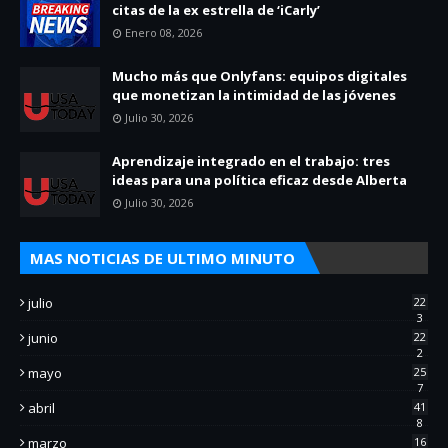
citas de la ex estrella de ‘iCarly’
Enero 08, 2026
Mucho más que Onlyfans: equipos digitales
que monetizan la intimidad de las jóvenes
Julio 30, 2026
Aprendizaje integrado en el trabajo: tres
ideas para una política eficaz desde Alberta
Julio 30, 2026
MAS NOTICIAS DE ULTIMO MINUTO
julio
22
3
junio
22
2
mayo
25
7
abril
41
8
marzo
16