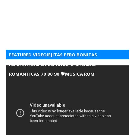
FEATURED VIDEOIEJITAS PERO BONITAS
ROMANTICAS EN ESPANOL 💘 BALADAS
ROMANTICAS 70 80 90 💗MUSICA ROM