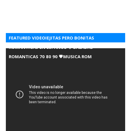
FEATURED VIDEOIEJITAS PERO BONITAS
ROMANTICAS EN ESPANOL 💘 BALADAS
ROMANTICAS 70 80 90 💗MUSICA ROM