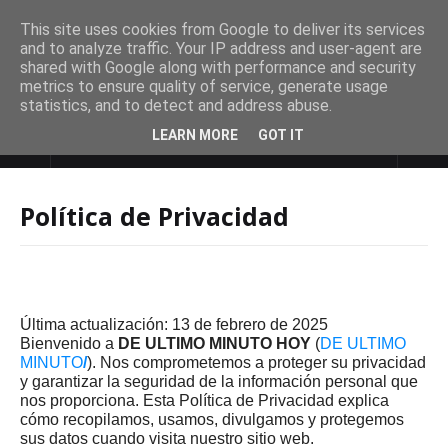
This site uses cookies from Google to deliver its services
and to analyze traffic. Your IP address and user-agent are
shared with Google along with performance and security
metrics to ensure quality of service, generate usage
statistics, and to detect and address abuse.
LEARN MORE
GOT IT
DE ULTIMO MINUTO
Política de Privacidad
Última actualización: 13 de febrero de 2025
Bienvenido a
DE ULTIMO MINUTO HOY
(
DE ULTIMO
MINUTO
/
). Nos comprometemos a proteger su privacidad
y garantizar la seguridad de la información personal que
nos proporciona. Esta Política de Privacidad explica
cómo recopilamos, usamos, divulgamos y protegemos
sus datos cuando visita nuestro sitio web.