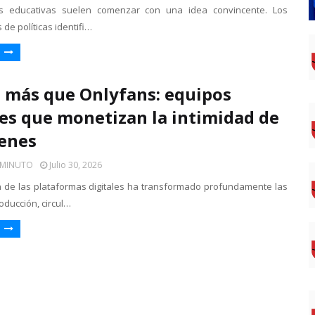
s educativas suelen comenzar con una idea convincente. Los
de políticas identifi…
»
más que Onlyfans: equipos
les que monetizan la intimidad de
venes
 MINUTO
Julio 30, 2026
 de las plataformas digitales ha transformado profundamente las
oducción, circul…
»