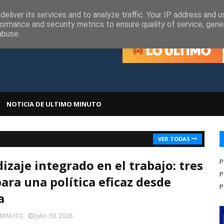
olítica de Cookies
Política de Privacidad
eliver its services and to analyze traffic. Your IP address and 
ormance and security metrics to ensure quality of service, gen
abuse.
NOTICIA DE ULTIMO MINUTO
VER TODAS
izaje integrado en el trabajo: tres
P
P
para una política eficaz desde
P
a
 MINUTO
Julio 30, 2026