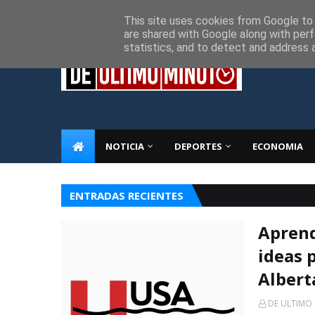
Inicio
Sobre Nosotros
Descargo de responsabilidad
P
This site uses cookies from Google to d
are shared with Google along with perf
statistics, and to detect and address 
NOTICIA
DEPORTES
ECONOMIA
ENTRADAS RECIENTES
Aprend
ideas 
Albert
DE ULTIMO