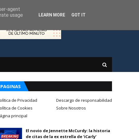
user-agent
erate usage
LEARN MORE
GOT IT
PAGINAS
olítica de Privacidad
Descargo de responsabilidad
olítica de Cookies
Sobre Nosotros
ágina principal
El novio de Jennette McCurdy: la historia
de citas de la ex estrella de ‘iCarly’