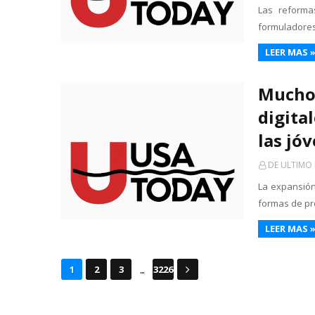
Las reforma
formuladores 
LEER MAS 
Mucho 
digita
las jó
DE ULTIMO
La expansión
formas de pr
LEER MAS 
...
1
2
3
3226