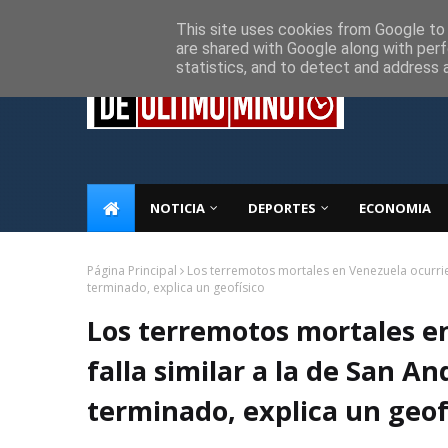
Inicio
Sobre Nosotros
Descargo de responsabilidad
P
This site uses cookies from Google to d
are shared with Google along with perf
statistics, and to detect and address 
NOTICIA
DEPORTES
ECONOMIA
Página Principal
Los terremotos mortales en Venezuela ocurrier
terminado, explica un geofísico
Los terremotos mortales e
falla similar a la de San A
terminado, explica un geof