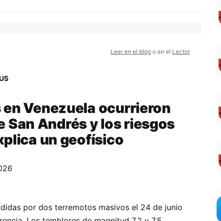
Leer en el blog
o en el
Lector
US
 en Venezuela ocurrieron
 de San Andrés y los riesgos
plica un geofísico
2026
udidas por dos terremotos masivos el 24 de junio
encia. Los temblores de magnitud 7,2 y 7,5