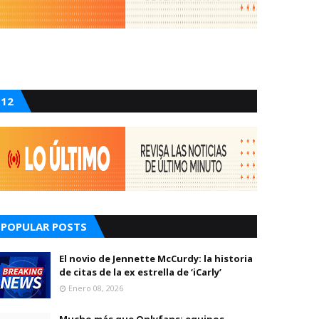
12
POPULAR POSTS
El novio de Jennette McCurdy: la historia
de citas de la ex estrella de ‘iCarly’
Enero 08, 2026
Mucho más que Onlyfans: equipos