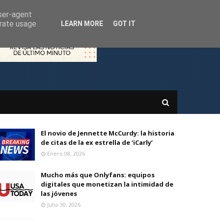
user-agent
erate usage
LEARN MORE
GOT IT
El novio de Jennette McCurdy: la historia
de citas de la ex estrella de ‘iCarly’
Enero 08, 2026
Mucho más que Onlyfans: equipos
digitales que monetizan la intimidad de
las jóvenes
Julio 30, 2026