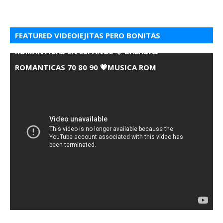
FEATURED VIDEOIEJITAS PERO BONITAS
ROMANTICAS EN ESPANOL 💘 BALADAS
ROMANTICAS 70 80 90 💗MUSICA ROM