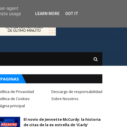
user-agent
erate usage
LEARN MORE
GOT IT
PAGINAS
olítica de Privacidad
Descargo de responsabilidad
olítica de Cookies
Sobre Nosotros
ágina principal
El novio de Jennette McCurdy: la historia
de citas de la ex estrella de ‘iCarly’