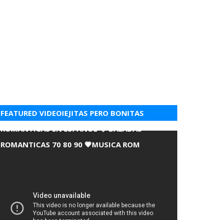
FEATURED VIDEOIEJITAS PERO BONITAS
ROMANTICAS EN ESPANOL 💘 BALADAS
ROMANTICAS 70 80 90 💗MUSICA ROM