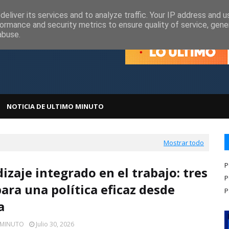
olítica de Cookies
Política de Privacidad
eliver its services and to analyze traffic. Your IP address and 
ormance and security metrics to ensure quality of service, gen
abuse.
NOTICIA DE ULTIMO MINUTO
Mostrar todo
P
izaje integrado en el trabajo: tres
P
para una política eficaz desde
P
a
 MINUTO
Julio 30, 2026