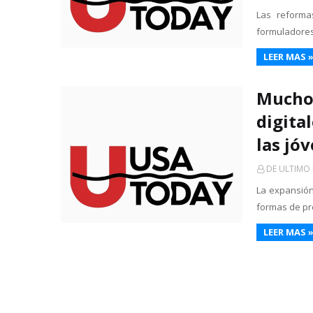
Las reforma
formuladores 
LEER MAS 
Mucho 
digita
las jó
DE ULTIMO
La expansión
formas de pr
LEER MAS 