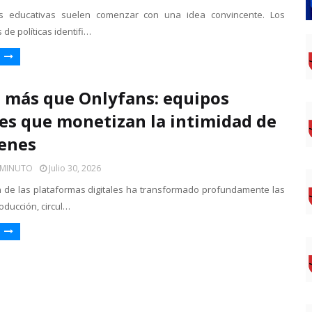
s educativas suelen comenzar con una idea convincente. Los
de políticas identifi…
»
más que Onlyfans: equipos
les que monetizan la intimidad de
venes
 MINUTO
Julio 30, 2026
 de las plataformas digitales ha transformado profundamente las
oducción, circul…
»