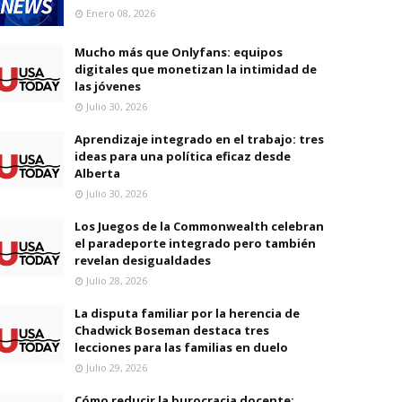
Enero 08, 2026
Mucho más que Onlyfans: equipos
digitales que monetizan la intimidad de
las jóvenes
Julio 30, 2026
Aprendizaje integrado en el trabajo: tres
ideas para una política eficaz desde
Alberta
Julio 30, 2026
Los Juegos de la Commonwealth celebran
el paradeporte integrado pero también
revelan desigualdades
Julio 28, 2026
La disputa familiar por la herencia de
Chadwick Boseman destaca tres
lecciones para las familias en duelo
Julio 29, 2026
Cómo reducir la burocracia docente: