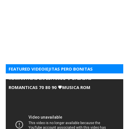
FEATURED VIDEOIEJITAS PERO BONITAS
ROMANTICAS EN ESPANOL 💘 BALADAS
ROMANTICAS 70 80 90 💗MUSICA ROM