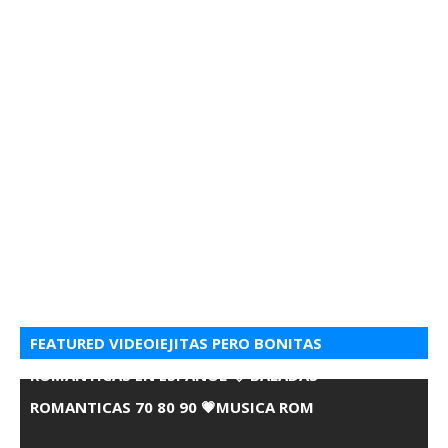
FEATURED VIDEOIEJITAS PERO BONITAS
ROMANTICAS EN ESPANOL 💘 BALADAS
ROMANTICAS 70 80 90 💗MUSICA ROM