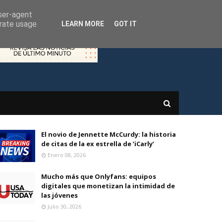
user-agent
erate usage
LEARN MORE
GOT IT
El novio de Jennette McCurdy: la historia
de citas de la ex estrella de ‘iCarly’
Enero 08, 2026
Mucho más que Onlyfans: equipos
digitales que monetizan la intimidad de
las jóvenes
Julio 30, 2026