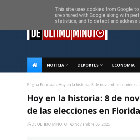
Inicio
Sobre Nosotros
Descargo de responsabilidad
P
This site uses cookies from Google to d
are shared with Google along with perf
statistics, and to detect and address 
NOTICIA
DEPORTES
ECONOMIA
Página Principal
Hoy en la historia: 8 de noviembre comienza e
Hoy en la historia: 8 de n
de las elecciones en Florid
DE ULTIMO MINUTO
Noviembre 08, 2025