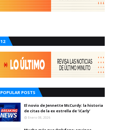
12
POPULAR POSTS
El novio de Jennette McCurdy: la historia
de citas de la ex estrella de ‘iCarly’
Enero 08, 2026
Mucho más que Onlyfans: equipos