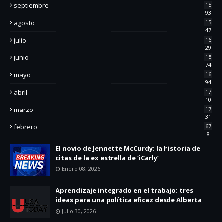
septiembre
15
93
agosto
15
47
julio
16
29
junio
15
74
mayo
16
94
abril
17
10
marzo
17
31
febrero
67
8
El novio de Jennette McCurdy: la historia de
citas de la ex estrella de ‘iCarly’
Enero 08, 2026
Aprendizaje integrado en el trabajo: tres
ideas para una política eficaz desde Alberta
Julio 30, 2026