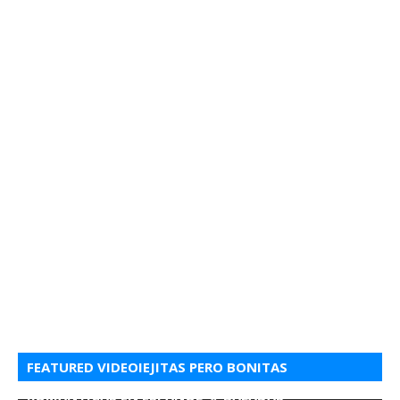
FEATURED VIDEOIEJITAS PERO BONITAS
ROMANTICAS EN ESPANOL 💘 BALADAS