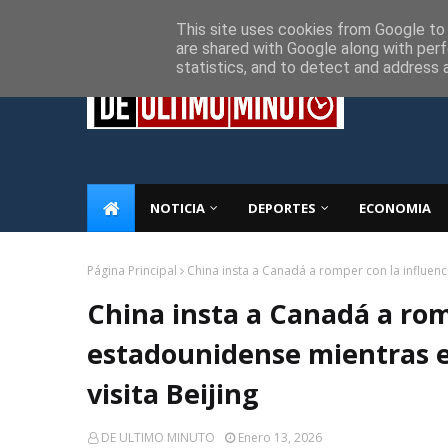
Inicio
Sobre Nosotros
Descargo de responsabilidad
P
This site uses cookies from Google to d
are shared with Google along with perf
statistics, and to detect and address 
NOTICIA
DEPORTES
ECONOMIA
Página Principal
China insta a Canadá a romper con la influenc
China insta a Canadá a rom
estadounidense mientras e
visita Beijing
DE ULTIMO MINUTO
Enero 13, 2026