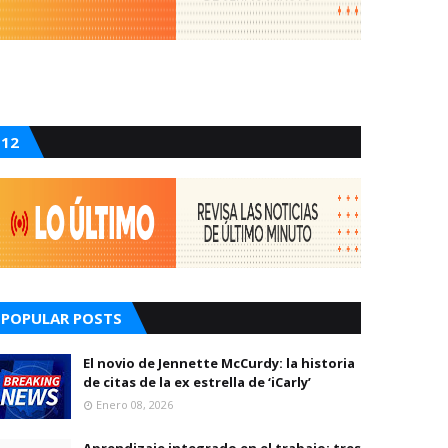
12
POPULAR POSTS
El novio de Jennette McCurdy: la historia
de citas de la ex estrella de ‘iCarly’
Enero 08, 2026
Aprendizaje integrado en el trabajo: tres