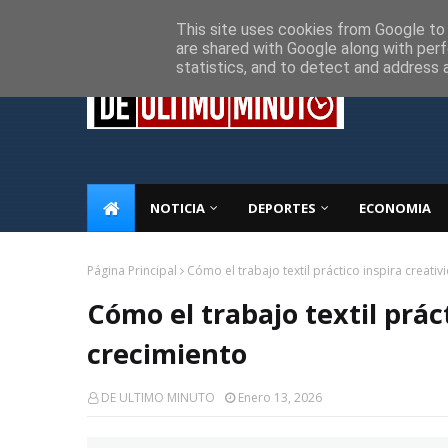
Inicio
Sobre Nosotros
Descargo de responsabilidad
P
This site uses cookies from Google to d
are shared with Google along with perf
statistics, and to detect and address 
NOTICIA
DEPORTES
ECONOMIA
Página Principal
Cómo el trabajo textil práctico inspira creati
Cómo el trabajo textil prác
crecimiento
DE ULTIMO MINUTO
Enero 13, 2026