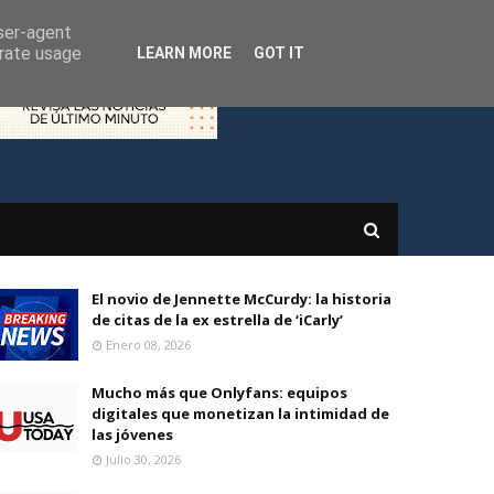
user-agent
erate usage
LEARN MORE
GOT IT
El novio de Jennette McCurdy: la historia
de citas de la ex estrella de ‘iCarly’
Enero 08, 2026
Mucho más que Onlyfans: equipos
digitales que monetizan la intimidad de
las jóvenes
Julio 30, 2026