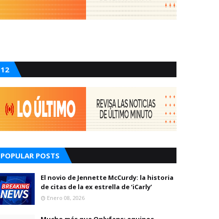
12
POPULAR POSTS
El novio de Jennette McCurdy: la historia
de citas de la ex estrella de ‘iCarly’
Enero 08, 2026
Mucho más que Onlyfans: equipos