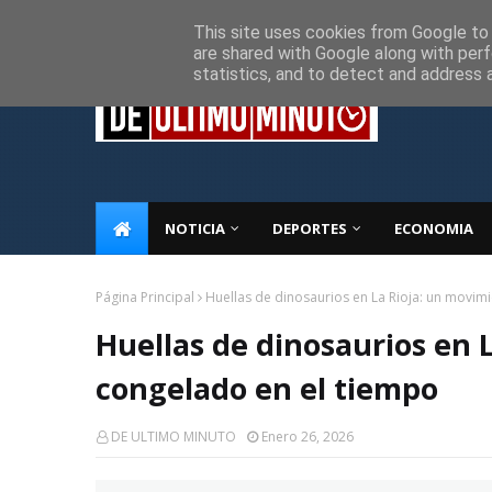
Inicio
Sobre Nosotros
Descargo de responsabilidad
P
This site uses cookies from Google to d
are shared with Google along with perf
statistics, and to detect and address 
NOTICIA
DEPORTES
ECONOMIA
Página Principal
Huellas de dinosaurios en La Rioja: un movim
Huellas de dinosaurios en 
congelado en el tiempo
DE ULTIMO MINUTO
Enero 26, 2026