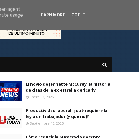
user-agent
erate usage
LEARN MORE
GOT IT
El novio de Jennette McCurdy: la historia
de citas de la ex estrella de ‘iCarly’
Enero 08, 2026
Productividad laboral: ¿qué requiere la
ley a un trabajador (y qué no)?
Septiembre 15, 2025
Cómo reducir la burocracia docente: