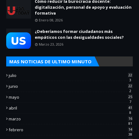
Cómo reducir la burocracia docente:
digitalización, personal de apoyo y evaluación
formativa
Enero 08, 2026
¿Deberíamos formar ciudadanos más
empáticos con las desigualdades sociales?
Marzo 23, 2026
MAS NOTICIAS DE ULTIMO MINUTO
julio
22
3
junio
22
2
mayo
25
7
abril
41
8
marzo
16
81
febrero
14
38