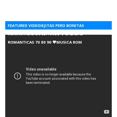
FEATURED VIDEOIEJITAS PERO BONITAS
ROMANTICAS EN ESPANOL 💘 BALADAS
ROMANTICAS 70 80 90 💗MUSICA ROM