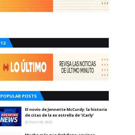
12
POPULAR POSTS
El novio de Jennette McCurdy: la historia
de citas de la ex estrella de ‘iCarly’
Enero 08, 2026
Mucho más que Onlyfans: equipos