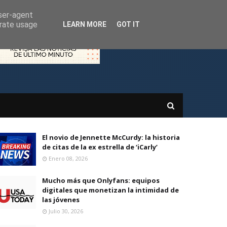
user-agent
erate usage
LEARN MORE
GOT IT
El novio de Jennette McCurdy: la historia
de citas de la ex estrella de ‘iCarly’
Enero 08, 2026
Mucho más que Onlyfans: equipos
digitales que monetizan la intimidad de
las jóvenes
Julio 30, 2026