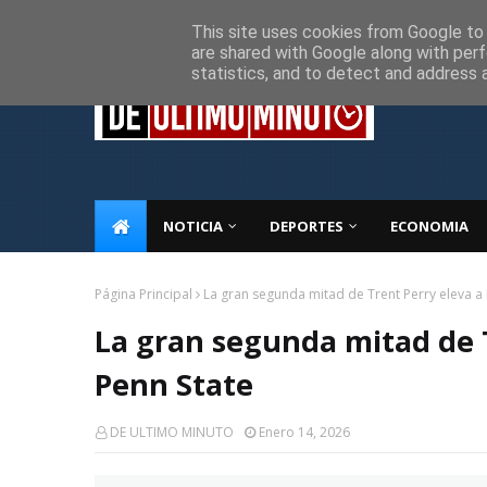
Inicio
Sobre Nosotros
Descargo de responsabilidad
P
This site uses cookies from Google to d
are shared with Google along with perf
statistics, and to detect and address 
NOTICIA
DEPORTES
ECONOMIA
Página Principal
La gran segunda mitad de Trent Perry eleva a
La gran segunda mitad de 
Penn State
DE ULTIMO MINUTO
Enero 14, 2026