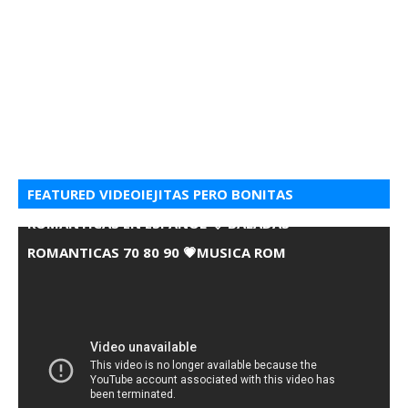
FEATURED VIDEOIEJITAS PERO BONITAS
ROMANTICAS EN ESPANOL 💘 BALADAS
ROMANTICAS 70 80 90 💗MUSICA ROM