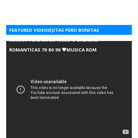
FEATURED VIDEOIEJITAS PERO BONITAS
ROMANTICAS EN ESPANOL 💘 BALADAS
ROMANTICAS 70 80 90 💗MUSICA ROM