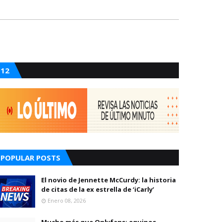
12
POPULAR POSTS
El novio de Jennette McCurdy: la historia
de citas de la ex estrella de ‘iCarly’
Enero 08, 2026
Mucho más que Onlyfans: equipos