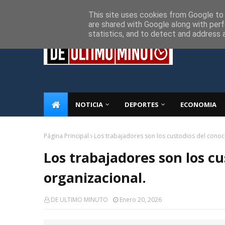
Inicio
Sobre Nosotros
Descargo de responsabilidad
P
This site uses cookies from Google to d
are shared with Google along with perf
statistics, and to detect and address 
NOTICIA
DEPORTES
ECONOMIA
Página Principal
Los trabajadores son los custodios del conoc
Los trabajadores son los c
organizacional.
DE ULTIMO MINUTO
Enero 20, 2026