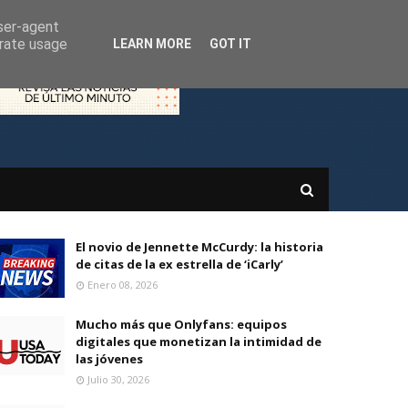
user-agent
erate usage
LEARN MORE
GOT IT
El novio de Jennette McCurdy: la historia
de citas de la ex estrella de ‘iCarly’
Enero 08, 2026
Mucho más que Onlyfans: equipos
digitales que monetizan la intimidad de
las jóvenes
Julio 30, 2026