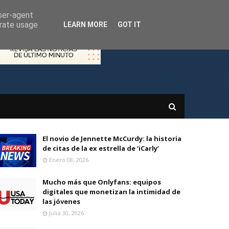
user-agent
erate usage
LEARN MORE
GOT IT
El novio de Jennette McCurdy: la historia
de citas de la ex estrella de ‘iCarly’
Enero 08, 2026
Mucho más que Onlyfans: equipos
digitales que monetizan la intimidad de
las jóvenes
Julio 30, 2026