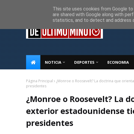
Inicio
Sobre Nosotros
Descargo de responsabilidad
P
This site uses cookies from Google to d
are shared with Google along with perf
statistics, and to detect and address 
NOTICIA
DEPORTES
ECONOMIA
Página Principal
¿Monroe o Roosevelt? La doctrina que orienta 
presidentes
¿Monroe o Roosevelt? La doc
exterior estadounidense ti
presidentes