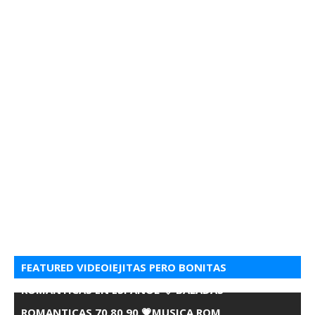
FEATURED VIDEOIEJITAS PERO BONITAS
ROMANTICAS EN ESPANOL 💘 BALADAS
ROMANTICAS 70 80 90 💗MUSICA ROM