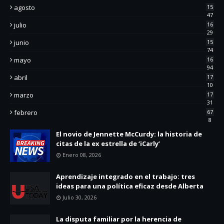
agosto
15
47
julio
16
29
junio
15
74
mayo
16
94
abril
17
10
marzo
17
31
febrero
67
8
El novio de Jennette McCurdy: la historia de
citas de la ex estrella de ‘iCarly’
Enero 08, 2026
Aprendizaje integrado en el trabajo: tres
ideas para una política eficaz desde Alberta
Julio 30, 2026
La disputa familiar por la herencia de