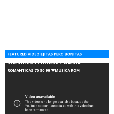
FEATURED VIDEOIEJITAS PERO BONITAS
ROMANTICAS EN ESPANOL 💘 BALADAS
ROMANTICAS 70 80 90 💗MUSICA ROM