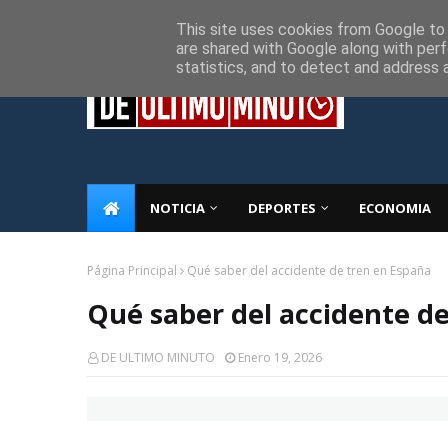
Inicio
Sobre Nosotros
Descargo de responsabilidad
P
This site uses cookies from Google to d
are shared with Google along with perf
statistics, and to detect and address 
NOTICIA
DEPORTES
ECONOMIA
Página Principal
Qué saber del accidente de tren en España
Qué saber del accidente d
DE ULTIMO MINUTO
Enero 19, 2026