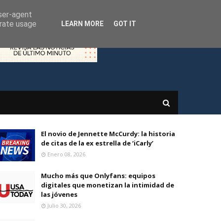
user-agent
erate usage
LEARN MORE
GOT IT
El novio de Jennette McCurdy: la historia
de citas de la ex estrella de ‘iCarly’
Enero 08, 2026
Mucho más que Onlyfans: equipos
digitales que monetizan la intimidad de
las jóvenes
Julio 30, 2026