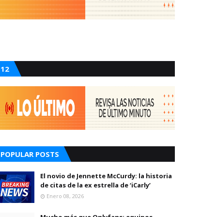
12
POPULAR POSTS
El novio de Jennette McCurdy: la historia
de citas de la ex estrella de ‘iCarly’
Enero 08, 2026
Mucho más que Onlyfans: equipos