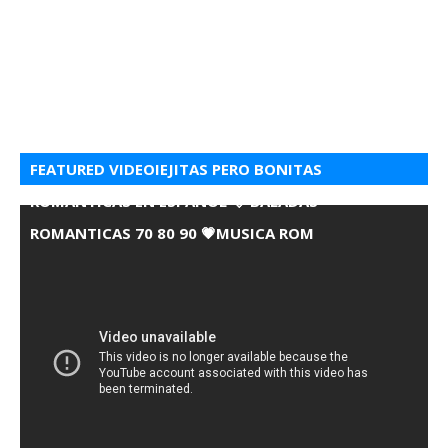
FEATURED VIDEOIEJITAS PERO BONITAS
ROMANTICAS EN ESPANOL 💘 BALADAS
ROMANTICAS 70 80 90 💗MUSICA ROM