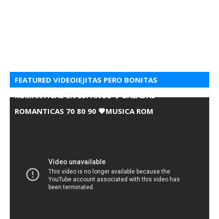
FEATURED VIDEOIEJITAS PERO BONITAS
ROMANTICAS EN ESPANOL 💘 BALADAS
ROMANTICAS 70 80 90 💗MUSICA ROM