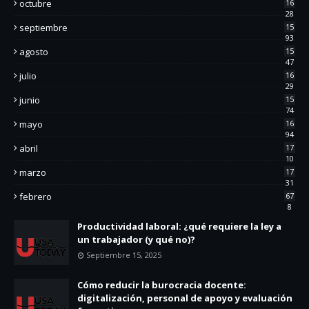
octubre
16
28
septiembre
15
93
agosto
15
47
julio
16
29
junio
15
74
mayo
16
94
abril
17
10
marzo
17
31
febrero
67
8
Productividad laboral: ¿qué requiere la ley a
un trabajador (y qué no)?
Septiembre 15, 2025
Cómo reducir la burocracia docente:
digitalización, personal de apoyo y evaluación