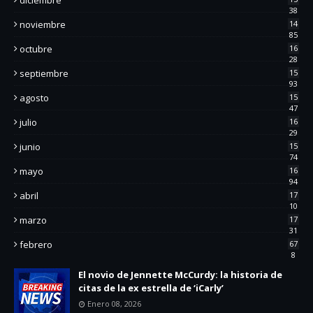
38
noviembre
14
85
octubre
16
28
septiembre
15
93
agosto
15
47
julio
16
29
junio
15
74
mayo
16
94
abril
17
10
marzo
17
31
febrero
67
8
El novio de Jennette McCurdy: la historia de
citas de la ex estrella de ‘iCarly’
Enero 08, 2026