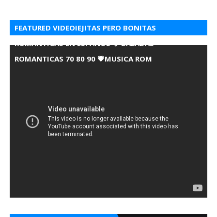
FEATURED VIDEOIEJITAS PERO BONITAS
ROMANTICAS EN ESPANOL 💘 BALADAS
ROMANTICAS 70 80 90 💗MUSICA ROM