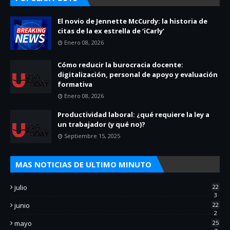
El novio de Jennette McCurdy: la historia de
citas de la ex estrella de ‘iCarly’
Enero 08, 2026
Cómo reducir la burocracia docente:
digitalización, personal de apoyo y evaluación
formativa
Enero 08, 2026
Productividad laboral: ¿qué requiere la ley a
un trabajador (y qué no)?
Septiembre 15, 2025
MAS NOTICIAS DE ULTIMO MINUTO
julio
22
3
junio
22
2
mayo
25