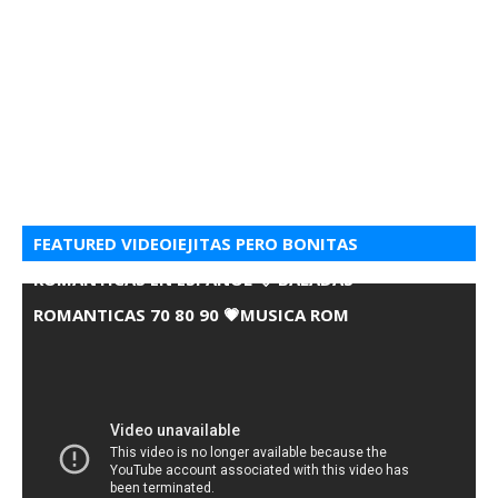
FEATURED VIDEOIEJITAS PERO BONITAS
ROMANTICAS EN ESPANOL 💘 BALADAS
ROMANTICAS 70 80 90 💗MUSICA ROM