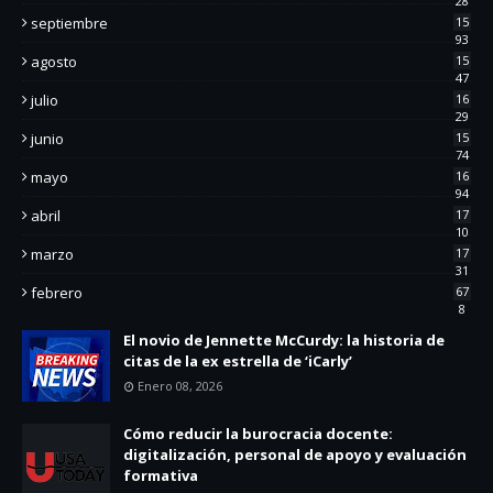
28
septiembre
15
93
agosto
15
47
julio
16
29
junio
15
74
mayo
16
94
abril
17
10
marzo
17
31
febrero
67
8
El novio de Jennette McCurdy: la historia de
citas de la ex estrella de ‘iCarly’
Enero 08, 2026
Cómo reducir la burocracia docente:
digitalización, personal de apoyo y evaluación
formativa