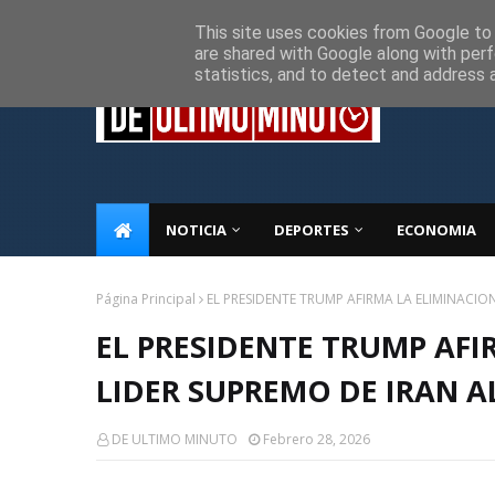
Inicio
Sobre Nosotros
Descargo de responsabilidad
P
This site uses cookies from Google to d
are shared with Google along with perf
statistics, and to detect and address 
NOTICIA
DEPORTES
ECONOMIA
Página Principal
EL PRESIDENTE TRUMP AFIRMA LA ELIMINACION
EL PRESIDENTE TRUMP AFI
LIDER SUPREMO DE IRAN A
DE ULTIMO MINUTO
Febrero 28, 2026