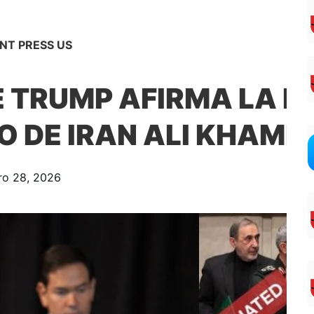
NT PRESS US
E TRUMP AFIRMA LA E
O DE IRAN ALI KHAME
ro 28, 2026