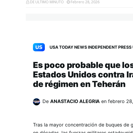
DE ULTIMO MINUTO
Febrero 28, 2026
USA TODAY NEWS INDEPENDENT PRESS 
Es poco probable que lo
Estados Unidos contra I
de régimen en Teherán
De
ANASTACIO ALEGRIA
en
febrero 28
Tras la mayor concentración de buques de g
en décadas, las fuerzas militares estadouni