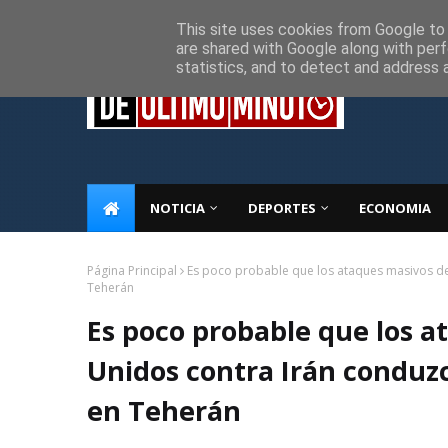
Inicio
Sobre Nosotros
Descargo de responsabilidad
P
This site uses cookies from Google to d
are shared with Google along with perf
statistics, and to detect and address 
NOTICIA
DEPORTES
ECONOMIA
Página Principal
Es poco probable que los ataques masivos d
Teherán
Es poco probable que los a
Unidos contra Irán conduz
en Teherán