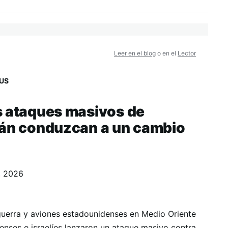
Leer en el blog
o en el
Lector
US
s ataques masivos de
rán conduzcan a un cambio
, 2026
uerra y aviones estadounidenses en Medio Oriente
denses e israelíes lanzaron un ataque masivo contra