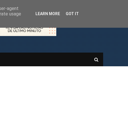
user-agent
erate usage
LEARN MORE
GOT IT