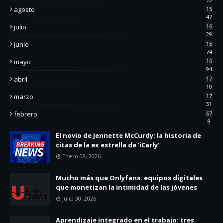
agosto
15
47
julio
16
29
junio
15
74
mayo
16
94
abril
17
10
marzo
17
31
febrero
67
8
El novio de Jennette McCurdy: la historia de
citas de la ex estrella de ‘iCarly’
Enero 08, 2026
Mucho más que Onlyfans: equipos digitales
que monetizan la intimidad de las jóvenes
Julio 30, 2026
Aprendizaje integrado en el trabajo: tres