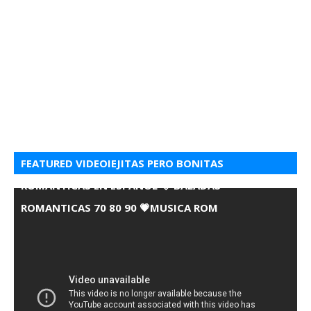
FEATURED VIDEOIEJITAS PERO BONITAS
ROMANTICAS EN ESPANOL 💘 BALADAS
ROMANTICAS 70 80 90 💗MUSICA ROM