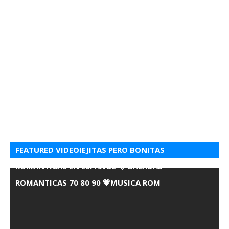
FEATURED VIDEOIEJITAS PERO BONITAS
ROMANTICAS EN ESPANOL 💘 BALADAS
ROMANTICAS 70 80 90 💗MUSICA ROM