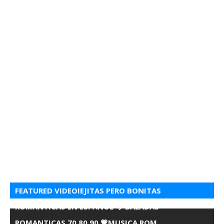
FEATURED VIDEOIEJITAS PERO BONITAS
ROMANTICAS EN ESPANOL 💘 BALADAS
ROMANTICAS 70 80 90 💗MUSICA ROM