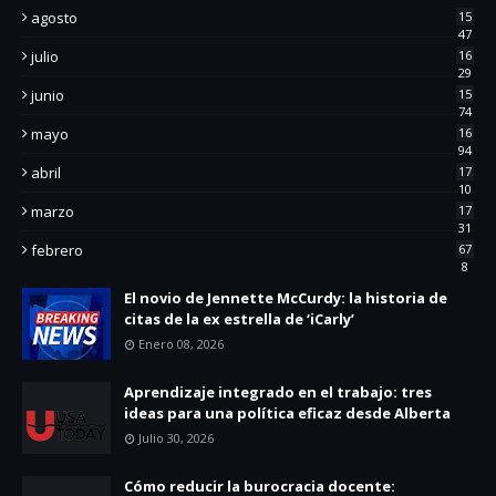
agosto
15
47
julio
16
29
junio
15
74
mayo
16
94
abril
17
10
marzo
17
31
febrero
67
8
El novio de Jennette McCurdy: la historia de
citas de la ex estrella de ‘iCarly’
Enero 08, 2026
Aprendizaje integrado en el trabajo: tres
ideas para una política eficaz desde Alberta
Julio 30, 2026
Cómo reducir la burocracia docente: