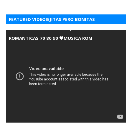
FEATURED VIDEOIEJITAS PERO BONITAS
ROMANTICAS EN ESPANOL 💘 BALADAS
ROMANTICAS 70 80 90 💗MUSICA ROM