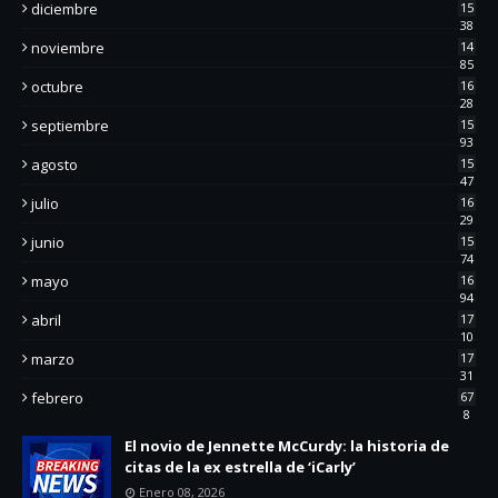
diciembre
15
38
noviembre
14
85
octubre
16
28
septiembre
15
93
agosto
15
47
julio
16
29
junio
15
74
mayo
16
94
abril
17
10
marzo
17
31
febrero
67
8
El novio de Jennette McCurdy: la historia de
citas de la ex estrella de ‘iCarly’
Enero 08, 2026