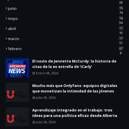
29
junio
15
74
mayo
16
94
abril
17
10
marzo
17
31
febrero
67
8
El novio de Jennette McCurdy: la historia de
citas de la ex estrella de ‘iCarly’
Enero 08, 2026
Mucho más que Onlyfans: equipos digitales
que monetizan la intimidad de las jóvenes
Julio 30, 2026
Aprendizaje integrado en el trabajo: tres
ideas para una política eficaz desde Alberta
Julio 30, 2026