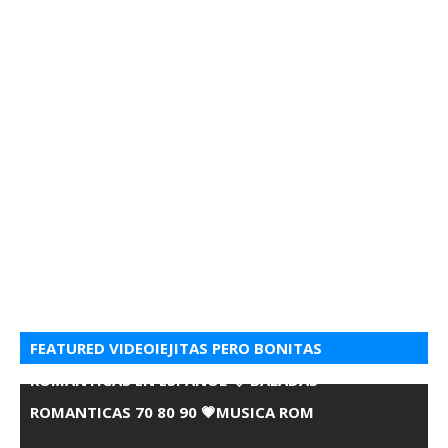
FEATURED VIDEOIEJITAS PERO BONITAS
ROMANTICAS EN ESPANOL 💘 BALADAS
ROMANTICAS 70 80 90 💗MUSICA ROM