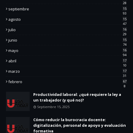
28
septiembre
15
93
agosto
15
47
julio
16
29
junio
15
74
mayo
16
94
abril
17
10
marzo
17
31
febrero
67
8
Productividad laboral: ¿qué requiere la ley a
un trabajador (y qué no)?
Septiembre 15, 2025
Cómo reducir la burocracia docente:
digitalización, personal de apoyo y evaluación
formativa