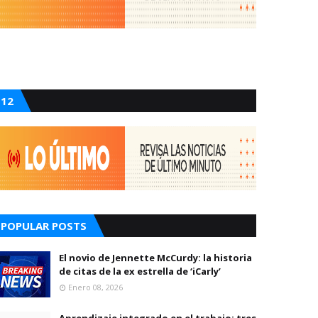
12
POPULAR POSTS
El novio de Jennette McCurdy: la historia
de citas de la ex estrella de ‘iCarly’
Enero 08, 2026
Aprendizaje integrado en el trabajo: tres