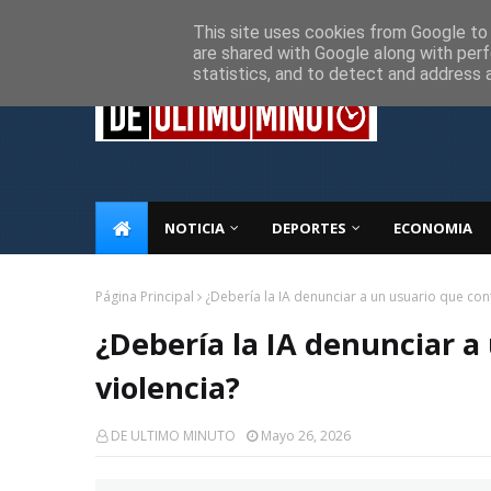
Inicio
Sobre Nosotros
Descargo de responsabilidad
P
This site uses cookies from Google to d
are shared with Google along with perf
statistics, and to detect and address 
NOTICIA
DEPORTES
ECONOMIA
Página Principal
¿Debería la IA denunciar a un usuario que con
¿Debería la IA denunciar a
violencia?
DE ULTIMO MINUTO
Mayo 26, 2026