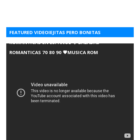
FEATURED VIDEOIEJITAS PERO BONITAS
ROMANTICAS EN ESPANOL 💘 BALADAS
ROMANTICAS 70 80 90 💗MUSICA ROM