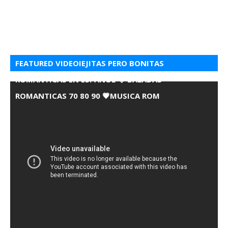
FEATURED VIDEOIEJITAS PERO BONITAS
ROMANTICAS EN ESPANOL 💘 BALADAS
ROMANTICAS 70 80 90 💗MUSICA ROM