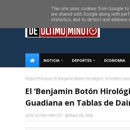
Inicio
Sobre Nosotros
Descargo de responsabilidad
P
This site uses cookies from Google to d
are shared with Google along with perf
statistics, and to detect and address 
NOTICIA
DEPORTES
ECONOMIA
Página Principal
El ‘Benjamin Botón Hirológico’: el insólito ca
El ‘Benjamin Botón Hirológic
Guadiana en Tablas de Dai
DE ULTIMO MINUTO
Mayo 08, 2026