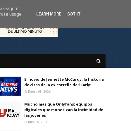
user-agent
erate usage
LEARN MORE
GOT IT
El novio de Jennette McCurdy: la historia
de citas de la ex estrella de ‘iCarly’
Enero 08, 2026
Mucho más que Onlyfans: equipos
digitales que monetizan la intimidad de
las jóvenes
Julio 30, 2026