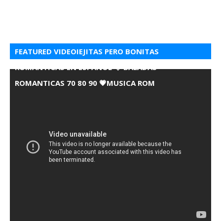
FEATURED VIDEOIEJITAS PERO BONITAS
ROMANTICAS EN ESPANOL 💘 BALADAS
ROMANTICAS 70 80 90 💗MUSICA ROM