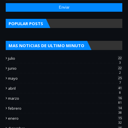
POPULAR POSTS
MAS NOTICIAS DE ULTIMO MINUTO
julio
22
3
junio
22
2
mayo
25
7
abril
41
8
marzo
16
81
febrero
14
38
enero
15
32
15