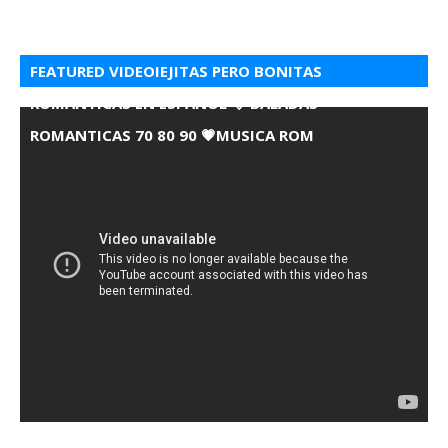
FEATURED VIDEOIEJITAS PERO BONITAS
ROMANTICAS EN ESPANOL 💘 BALADAS
ROMANTICAS 70 80 90 💗MUSICA ROM