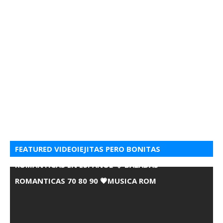
FEATURED VIDEOIEJITAS PERO BONITAS
ROMANTICAS EN ESPANOL 💘 BALADAS
ROMANTICAS 70 80 90 💗MUSICA ROM