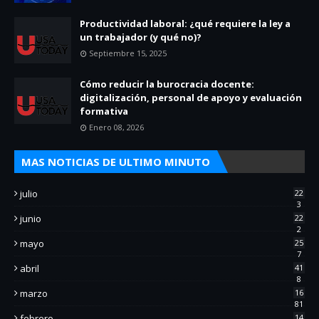
Productividad laboral: ¿qué requiere la ley a
un trabajador (y qué no)?
Septiembre 15, 2025
Cómo reducir la burocracia docente:
digitalización, personal de apoyo y evaluación
formativa
Enero 08, 2026
MAS NOTICIAS DE ULTIMO MINUTO
julio
22
3
junio
22
2
mayo
25
7
abril
41
8
marzo
16
81
febrero
14