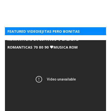
FEATURED VIDEOIEJITAS PERO BONITAS
ROMANTICAS EN ESPANOL 💘 BALADAS
ROMANTICAS 70 80 90 💗MUSICA ROM