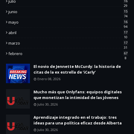
julio
16
29
junio
15
74
mayo
16
94
abril
17
10
marzo
17
31
febrero
67
8
El novio de Jennette McCurdy: la historia de
citas de la ex estrella de ‘iCarly’
Enero 08, 2026
Mucho más que Onlyfans: equipos digitales
que monetizan la intimidad de las jóvenes
Julio 30, 2026
Aprendizaje integrado en el trabajo: tres
ideas para una política eficaz desde Alberta
Julio 30, 2026