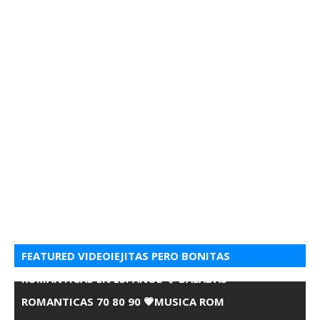
FEATURED VIDEOIEJITAS PERO BONITAS
ROMANTICAS EN ESPANOL 💘 BALADAS
ROMANTICAS 70 80 90 💗MUSICA ROM