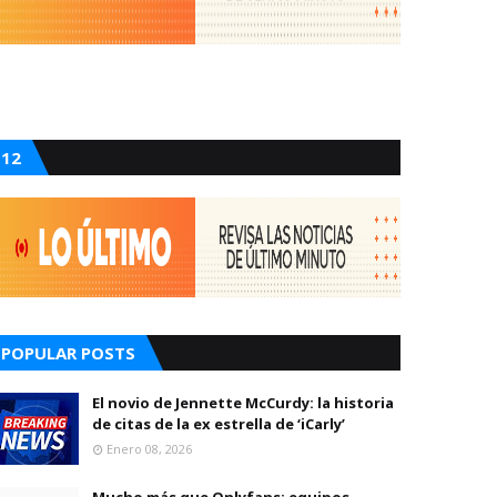
12
POPULAR POSTS
El novio de Jennette McCurdy: la historia
de citas de la ex estrella de ‘iCarly’
Enero 08, 2026
Mucho más que Onlyfans: equipos