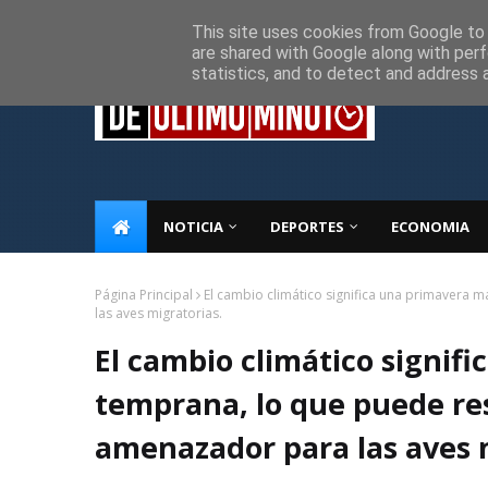
Inicio
Sobre Nosotros
Descargo de responsabilidad
P
This site uses cookies from Google to d
are shared with Google along with perf
statistics, and to detect and address 
NOTICIA
DEPORTES
ECONOMIA
Página Principal
El cambio climático significa una primavera
las aves migratorias.
El cambio climático signif
temprana, lo que puede re
amenazador para las aves 