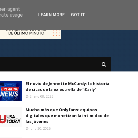
user-agent
erate usage
LEARN MORE
GOT IT
El novio de Jennette McCurdy: la historia
de citas de la ex estrella de ‘iCarly’
Enero 08, 2026
Mucho más que Onlyfans: equipos
digitales que monetizan la intimidad de
las jóvenes
Julio 30, 2026