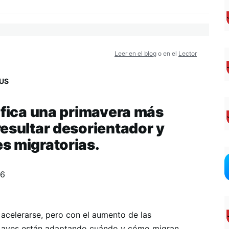
Leer en el blog
o en el
Lector
US
ifica una primavera más
esultar desorientador y
s migratorias.
26
celerarse, pero con el aumento de las
as aves están adaptando cuándo y cómo migran