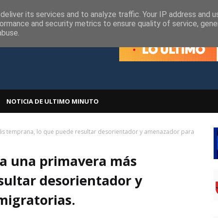
olítica de Cookies
Política de Privacidad
eliver its services and to analyze traffic. Your IP address and 
ormance and security metrics to ensure quality of service, gen
abuse.
NOTICIA DE ULTIMO MINUTO
 más temprana, lo que puede resultar desorientador y amenazador para
ica una primavera más
sultar desorientador y
migratorias.