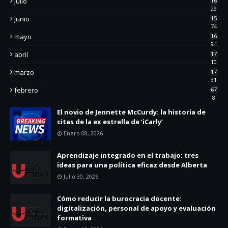
julio
16
29
junio
15
74
mayo
16
94
abril
17
10
marzo
17
31
febrero
67
8
El novio de Jennette McCurdy: la historia de
citas de la ex estrella de ‘iCarly’
Enero 08, 2026
Aprendizaje integrado en el trabajo: tres
ideas para una política eficaz desde Alberta
Julio 30, 2026
Cómo reducir la burocracia docente:
digitalización, personal de apoyo y evaluación
formativa