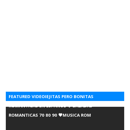
FEATURED VIDEOIEJITAS PERO BONITAS
ROMANTICAS EN ESPANOL 💘 BALADAS
ROMANTICAS 70 80 90 💗MUSICA ROM